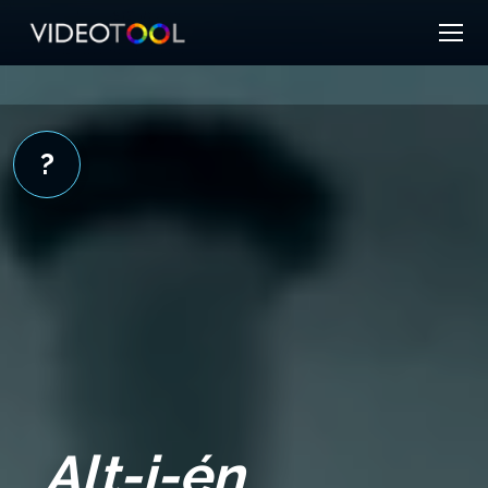
?
Alt-i-én