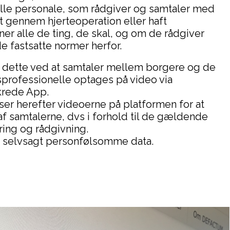
le personale, som rådgiver og samtaler med
t gennem hjerteoperation eller haft
er alle de ting, de skal, og om de rådgiver
de fastsatte normer herfor.
dette ved at samtaler mellem borgere og de
ofessionelle optages på video via
krede App.
r herefter videoerne på platformen for at
 samtalerne, dvs i forhold til de gældende
ring og rådgivning.
 selvsagt personfølsomme data.