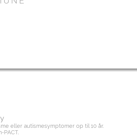
py
e eller autismesymptomer op til 10 år.
n-PACT.