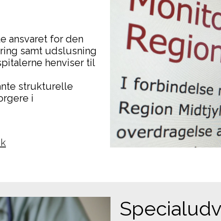
e ansvaret for den
tering samt udslusning
italerne henviser til
nte strukturelle
rgere i
dk
Specialudvi