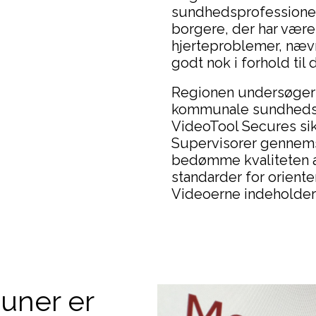
sundhedsprofessionel
borgere, der har være
hjerteproblemer, nævn
godt nok i forhold til 
Regionen undersøger 
kommunale sundhedspr
VideoTool Secures si
Supervisorer gennemse
bedømme kvaliteten af
standarder for oriente
Videoerne indeholder
uner er