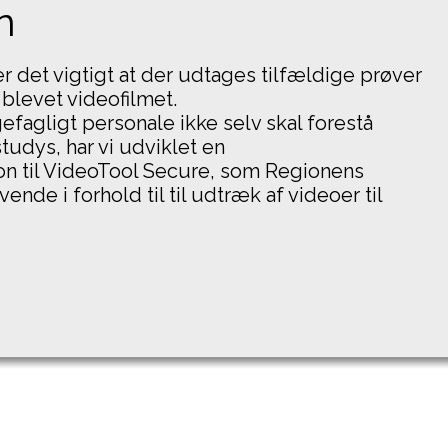
n
r det vigtigt at der udtages tilfældige prøver
 blevet videofilmet.
efagligt personale ikke selv skal forestå
udys, har vi udviklet en
on til VideoTool Secure, som Regionens
ende i forhold til til udtræk af videoer til