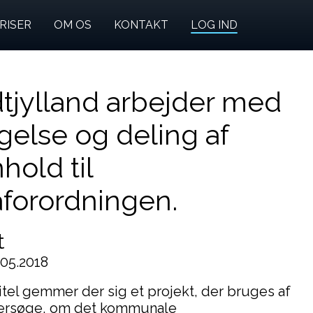
RISER
OM OS
KONTAKT
LOG IND
tjylland arbejder med
gelse og deling af
hold til
forordningen.
t
.05.2018
itel gemmer der sig et projekt, der bruges af
ndersøge, om det kommunale