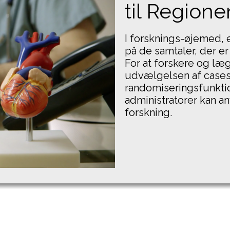
til Regione
I forsknings-øjemed, e
på de samtaler, der er
For at forskere og læg
udvælgelsen af casest
randomiseringsfunkti
administratorer kan anv
forskning.