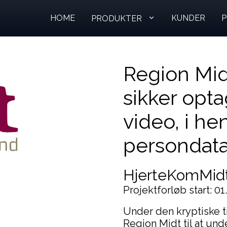
HOME
KUNDER
P
PRODUKTER
Region Mid
sikker opta
video, i hen
persondata
HjerteKomMid
Projektforløb start: 01
Under den kryptiske t
Region Midt til at u