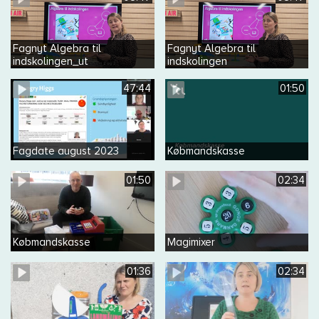
Fagnyt Algebra til
Fagnyt Algebra til
indskolingen_ut
indskolingen
47:44
01:50
Fagdate august 2023
Købmandskasse
01:50
02:34
Købmandskasse
Magimixer
01:36
02:34