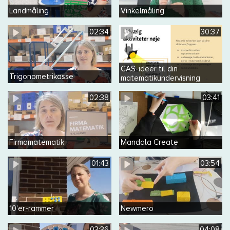
Landmåling
Vinkelmåling
02:34
30:37
CAS-ideer til din
Trigonometrikasse
matematikundervisning
02:38
03:41
Firmamatematik
Mandala Create
01:43
03:54
10'er-rammer
Newmero
03:36
04:08