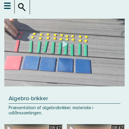
☰
Algebra-brikker
Præsentation af algebrabrikker, materiale i
udlånssamlingen.
08:47
08:47