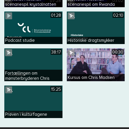
07:28
03:02
scenariespil krystalnatten
scenariespil om Rwanda
01:28
02:10
Podcast studie
Historiske dragtsmykker
38:17
00:30
Fortællingen om
Kursus om Chris Madsen
mønsterbryderen Chris
Madsen
15:25
Prøven i kulturfagene