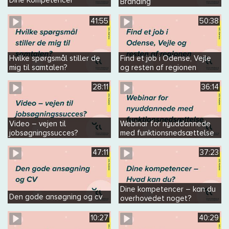
Dine Kompetencer
Branding
41:55
50:38
Hvilke spørgsmål stiller de
Find et job i Odense, Vejle
mig til samtalen?
og resten af regionen
28:11
36:14
Video – vejen til
Webinar for nyuddannede
jobsøgningssucces?
med funktionsnedsættelse
47:11
37:23
Dine kompetencer – kan du
Den gode ansøgning og cv
overhovedet noget?
10:27
40:29