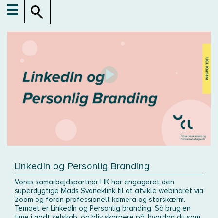
☰
LinkedIn og Personlig Branding
Vores samarbejdspartner HK har engageret den
superdygtige Mads Svaneklink til at afvikle webinaret via
Zoom og foran professionelt kamera og storskærm.
Temaet er LinkedIn og Personlig branding. Så brug en
time i godt selskab, og bliv skarpere på, hvordan du som