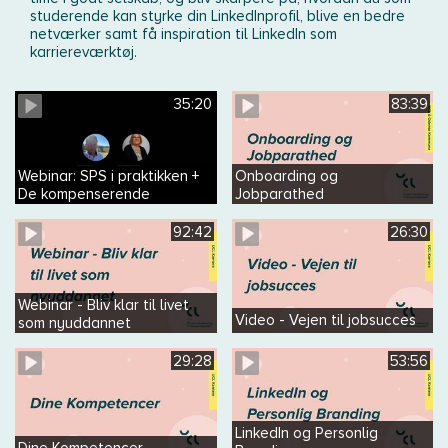
studerende kan styrke din LinkedInprofil, blive en bedre
netværker samt få inspiration til LinkedIn som
karriereværktøj.
35:20
83:39
Webinar: SPS i praktikken +
Onboarding og
De kompenserende
Jobparathed
ordninger
92:42
26:30
Webinar - Bliv klar til livet
Video - Vejen til jobsucces
som nyuddannet
29:28
53:56
LinkedIn og Personlig