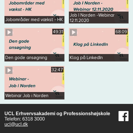
Job I Norden -Webinar
Jobområder med vækst - HK
12.11.2020
49:31
68:09
Den gode ansøgning
Klog på LinkedIn
32:47
Webinar Job i Norden
UCL Erhvervsakademi og Professionshøjskole
Telefon: 6318 3000
ucl@ucl.dk