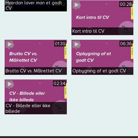
Hvordan laver man et godt
38:12
00:28
CV
Kort intro til CV
01:30
06:36
Brutto CV vs. Målrettet CV
Opbygning af et godt CV
02:34
CV - Billede eller ikke
billede