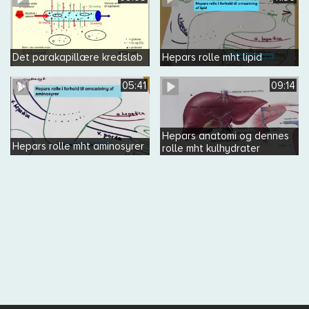
Det parakapillære kredsløb
Hepars rolle mht lipid
05:41
09:14
Hepars anatomi og dennes
Hepars rolle mht aminosyrer
rolle mht kulhydrater