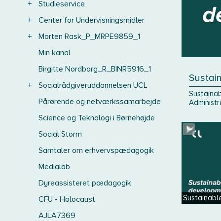
+
Studieservice
+
Center for Undervisningsmidler
+
Morten Rask_P_MRPE9859_1
Min kanal
Birgitte Nordborg_R_BINR5916_1
Sustai
+
Socialrådgiveruddannelsen UCL
Sustainab
Pårørende og netværkssamarbejde
Administr
Science og Teknologi i Børnehøjde
Social Storm
Samtaler om erhvervspædagogik
Medialab
Dyreassisteret pædagogik
Sustainabl
CFU - Holocaust
AJLA7369