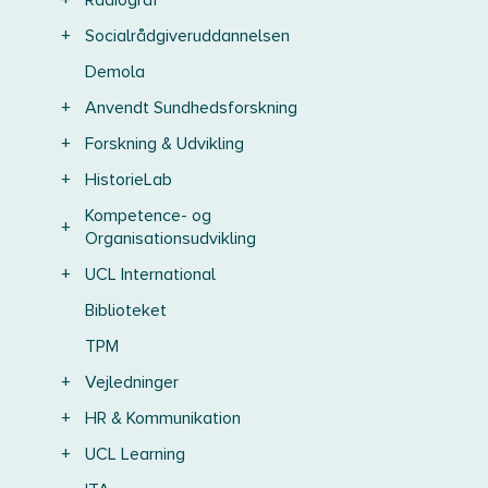
+
Radiograf
+
Socialrådgiveruddannelsen
Demola
+
Anvendt Sundhedsforskning
+
Forskning & Udvikling
+
HistorieLab
Kompetence- og
+
Organisationsudvikling
+
UCL International
Biblioteket
TPM
+
Vejledninger
+
HR & Kommunikation
+
UCL Learning