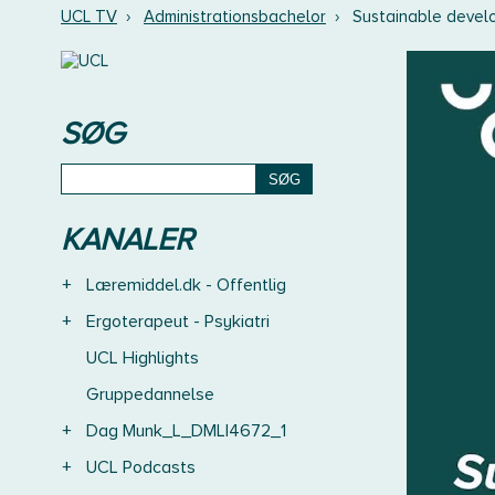
UCL TV
›
Administrationsbachelor
›
Sustainable deve
SØG
KANALER
+
Læremiddel.dk - Offentlig
+
Ergoterapeut - Psykiatri
UCL Highlights
Gruppedannelse
+
Dag Munk_L_DMLI4672_1
+
UCL Podcasts