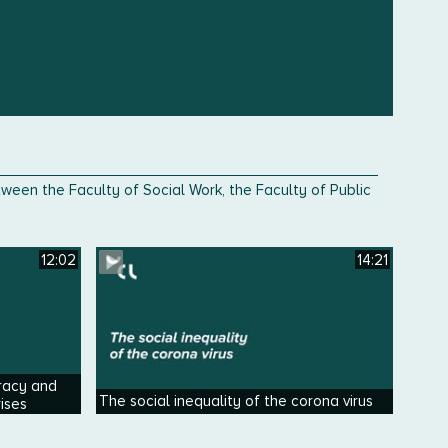
een the Faculty of Social Work, the Faculty of Public
12:02
14:21
racy and
The social inequality of the corona virus
rises