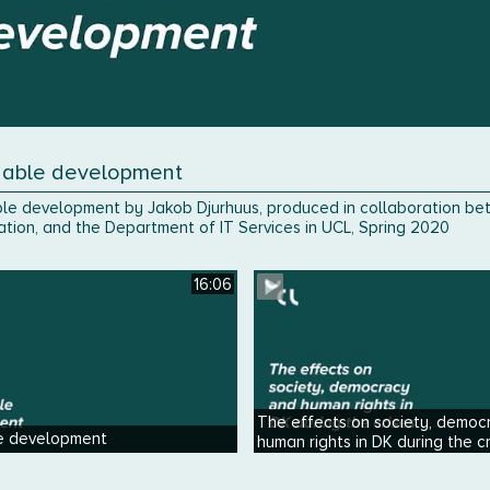
nable development
le development by Jakob Djurhuus, produced in collaboration betw
ation, and the Department of IT Services in UCL, Spring 2020
16:06
The effects on society, democ
e development
human rights in DK during the c