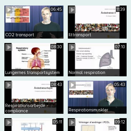
06:45
11:39
CO2 transport
Ilttransport
08:30
07:10
Lungernes transportsystem
Normal respiration
08:43
05:43
Respirationsarbejde -
Respirationsmuskler
compliance
05:11
09:12