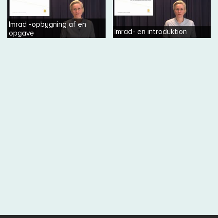
Imrad -opbygning af en
Imrad- en introduktion
opgave