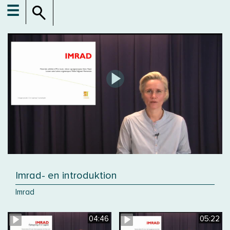
☰
Imrad- en introduktion
Imrad
04:46
05:22