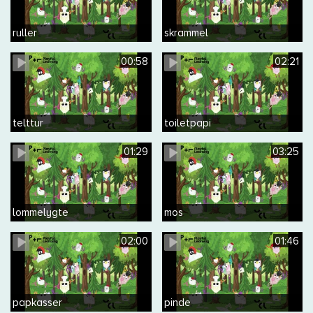
ruller
skrammel
00:58
02:21
telttur
toiletpapi
01:29
03:25
lommelygte
mos
02:00
01:46
papkasser
pinde