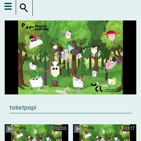
☰
toiletpapi
02:00
03:17