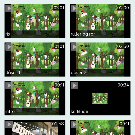
03:01
02:00
ris
ruller og rør
01:01
02:50
dåser 1
dåser 2
00:11
00:34
intro
karklude
02:58
00:11