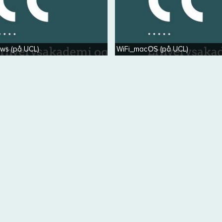
ws (på UCL)
WiFi_macOS (på UCL)