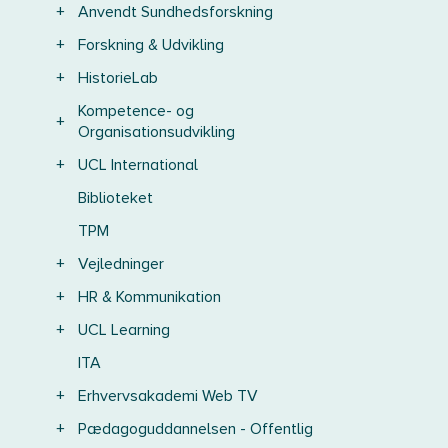
+
Anvendt Sundhedsforskning
+
Forskning & Udvikling
+
HistorieLab
Kompetence- og
+
Organisationsudvikling
+
UCL International
Biblioteket
TPM
+
Vejledninger
+
HR & Kommunikation
+
UCL Learning
ITA
+
Erhvervsakademi Web TV
+
Pædagoguddannelsen - Offentlig