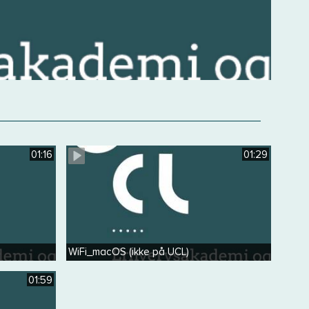
01:16
01:29
WiFi_macOS (ikke på UCL)
01:59