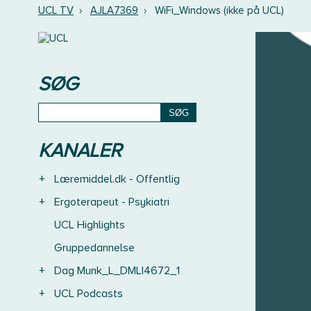
UCL TV
›
AJLA7369
›
WiFi_Windows (ikke på UCL)
SØG
KANALER
+
Læremiddel.dk - Offentlig
+
Ergoterapeut - Psykiatri
UCL Highlights
Gruppedannelse
+
Dag Munk_L_DMLI4672_1
+
UCL Podcasts