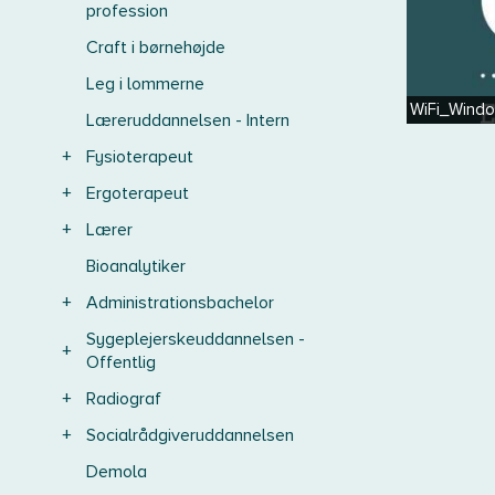
profession
Craft i børnehøjde
Leg i lommerne
WiFi_Windo
Læreruddannelsen - Intern
+
Fysioterapeut
+
Ergoterapeut
+
Lærer
Bioanalytiker
+
Administrationsbachelor
Sygeplejerskeuddannelsen -
+
Offentlig
+
Radiograf
+
Socialrådgiveruddannelsen
Demola