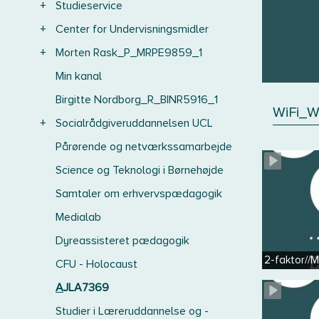
+
Studieservice
+
Center for Undervisningsmidler
+
Morten Rask_P_MRPE9859_1
Min kanal
Birgitte Nordborg_R_BINR5916_1
WiFi_W
+
Socialrådgiveruddannelsen UCL
Pårørende og netværkssamarbejde
Science og Teknologi i Børnehøjde
Samtaler om erhvervspædagogik
Medialab
Dyreassisteret pædagogik
2-faktor//
CFU - Holocaust
AJLA7369
Studier i Læreruddannelse og -