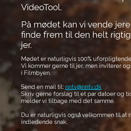
VideoTool.
På mødet kan vi vende jer
finde frem til den helt rigti
jer.
Mødet er naturligvis 100% uforpligtende
Vi kommer gerne til jer, men inviterer og
i Filmbyen.
Send en mail til:
nntv@nntv.dk
Skriv gerne forslag til et par datoer og t
melder vi tilbage med det samme.
Du er naturligvis også velkommen til at r
indledende snak.