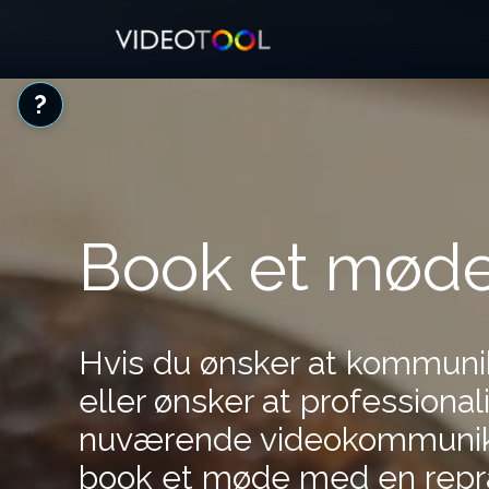
?
Book et mød
Hvis du ønsker at kommunik
eller ønsker at professiona
nuværende videokommunika
book et møde med en repr