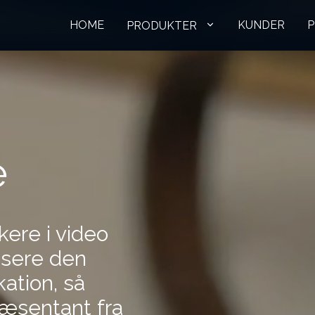
HOME
KUNDER
P
PRODUKTER
e
ere i video
lisere den
tion, så
æsentant fra