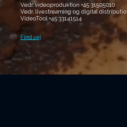
Vedr. videoproduktion +45 31505010
Vedr. livestreaming og digital distributi
VideoTool +45 33141514
Find vej