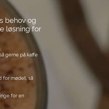
es behov og
ge løsning for
.
så gerne på kaffe
id for mødet, så
inge for en