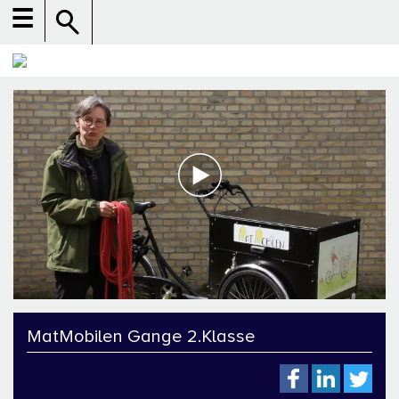
☰
MatMobilen Gange 2.Klasse