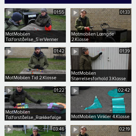
01:55
01:33
MatMobilen
Matmobilen Længde
Talforståelse_5'erVenner
2.Klasse
Børnehave
01:42
01:39
MatMobilen
MatMobilen Tid 2.Klasse
Størrelsesforhold 3.Klasse
01:22
02:42
MatMobilen
MatMobilen Vinkler 4.Klasse
Talforståelse_Rækkefølge
Børnehave
03:46
02:19