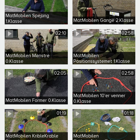
MatMobilen Spejling
MatMobilen Gange 2.Klasse
1.Klasse
02:10
02:58
MatMobilen Mønstre
MatMobilen
0.Klasse
Positionssystemet 1.Klasse
02:05
02:58
MatMobilen 10'er venner
MatMobilen Former 0.Klasse
0.Klasse
01:19
01:18
MatMobilen KribleKrable
MatMobilen