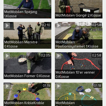
MatMobilen Spejling
MatMobilen Gange 2.Klasse
1.Klasse
02:10
02:58
MatMobilen Mønstre
MatMobilen
0.Klasse
Positionssystemet 1.Klasse
02:05
02:58
MatMobilen 10'er venner
MatMobilen Former 0.Klasse
0.Klasse
01:19
01:18
MatMobilen KribleKrable
MatMobilen