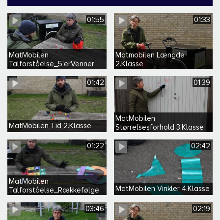
01:55
01:33
MatMobilen
Matmobilen Længde
Talforståelse_5'erVenner
2.Klasse
Børnehave
01:42
01:39
MatMobilen
MatMobilen Tid 2.Klasse
Størrelsesforhold 3.Klasse
01:22
02:42
MatMobilen
MatMobilen Vinkler 4.Klasse
Talforståelse_Rækkefølge
Børnehave
03:46
02:19