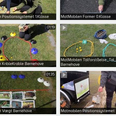
 Positionssystemet 1.Klasse
MatMobilen Former 0.Klasse
01:19
MatMobilen Talforståelse_Tal
 KribleKrable Børnehave
Børnehave
01:35
n Vægt Børnehave
Matmobilen Positionssystemet 1