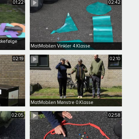
01:22
02:42
kkefølge
MatMobilen Vinkler 4.Klasse
02:19
02:10
MatMobilen Mønstre 0.Klasse
02:05
02:58