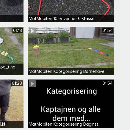
MatMobilen 10'er venner 0.Klasse
01:18
01:54
_og_ting
MatMobilen Kategorisering Børnehave
01:28
01:54
.kl
MatMobilen Kategorisering Daginst.