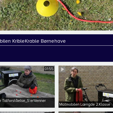
ilen KribleKrable Børnehave
01:55
 Talforståelse_5'erVenner
Matmobilen Længde 2.Klasse