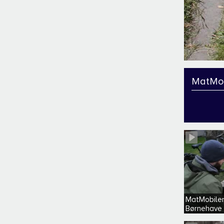
MatMob
MatMobilen
Børnehave