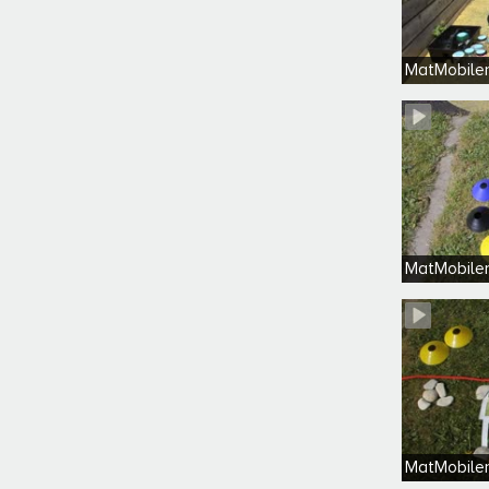
MatMobilen
MatMobilen
MatMobile