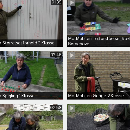
01:39
MatMobilen Talforståelse_Ræ
 Størrelsesforhold 3.Klasse
Børnehave
03:46
Spejling 1.Klasse
MatMobilen Gange 2.Klasse
02:58