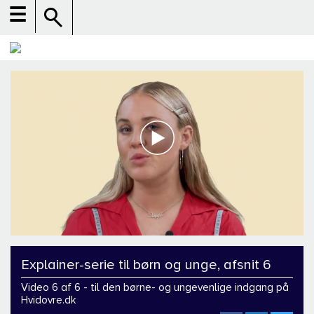
☰
Explainer-serie til børn og unge, afsnit 6
Video 6 af 6 - til den børne- og ungevenlige indgang på
Hvidovre.dk