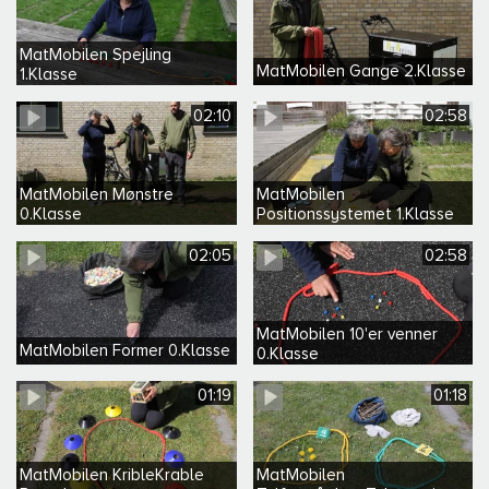
MatMobilen Spejling
MatMobilen Gange 2.Klasse
1.Klasse
02:10
02:58
MatMobilen Mønstre
MatMobilen
0.Klasse
Positionssystemet 1.Klasse
02:05
02:58
MatMobilen 10'er venner
MatMobilen Former 0.Klasse
0.Klasse
01:19
01:18
MatMobilen KribleKrable
MatMobilen