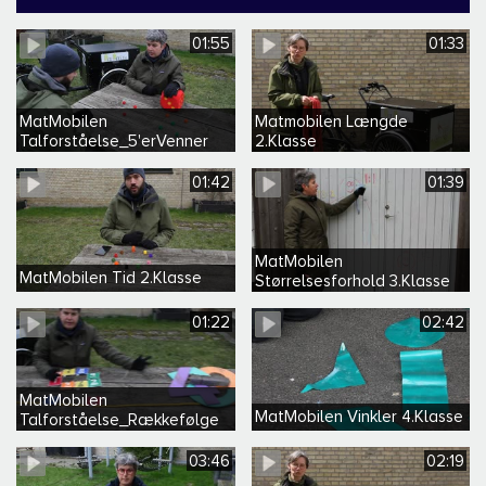
01:55
01:33
MatMobilen
Matmobilen Længde
Talforståelse_5'erVenner
2.Klasse
Børnehave
01:42
01:39
MatMobilen
MatMobilen Tid 2.Klasse
Størrelsesforhold 3.Klasse
01:22
02:42
MatMobilen
MatMobilen Vinkler 4.Klasse
Talforståelse_Rækkefølge
Børnehave
03:46
02:19