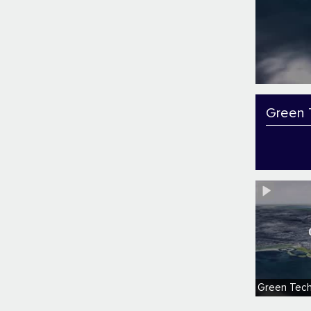
Green 
Green Tech