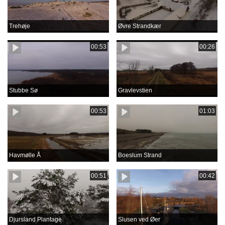
Trehøje
Øvre Strandkær
00:53
00:26
Stubbe Sø
Gravlevstien
00:53
01:03
Havmølle Å
Boeslum Strand
00:51
00:42
Djursland Plantage
Slusen ved Øer