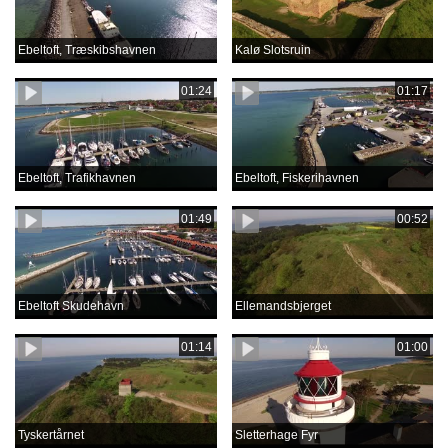
Ebeltoft, Træskibshavnen
Kalø Slotsruin
01:24
01:17
Ebeltoft, Trafikhavnen
Ebeltoft, Fiskerihavnen
01:49
00:52
Ebeltoft Skudehavn
Ellemandsbjerget
01:14
01:00
Tyskertårnet
Sletterhage Fyr