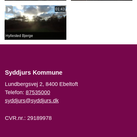
01:43
Hyllested Bjerge
Syddjurs Kommune
Lundbergsvej 2, 8400 Ebeltoft
Telefon:
87535000
syddjurs@syddjurs.dk
CVR.nr.: 29189978