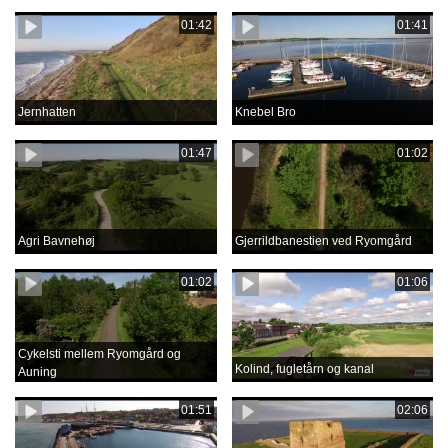
01:42
01:41
Jernhatten
Knebel Bro
01:47
01:02
Agri Bavnehøj
Gjerrildbanestien ved Ryomgård
01:02
01:06
Cykelsti mellem Ryomgård og
Kolind, fugletårn og kanal
Auning
01:51
02:06