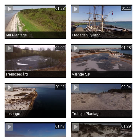
01:28
01:11
Ahl Plantage
Fregatten Jylland
02:02
01:28
Tremosegård
Vænge Sø
01:11
02:04
Lushage
Trehøje Plantage
01:47
01:29