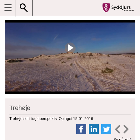
☰
Trehøje
Trehøje set i fugleperspektiv. Optaget 15-01-2016.
Se på kort