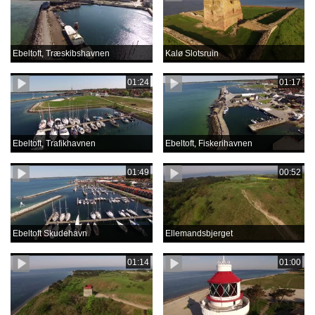
Ebeltoft, Træskibshavnen
Kalø Slotsruin
01:24
01:17
Ebeltoft, Trafikhavnen
Ebeltoft, Fiskerihavnen
01:49
00:52
Ebeltoft Skudehavn
Ellemandsbjerget
01:14
01:00