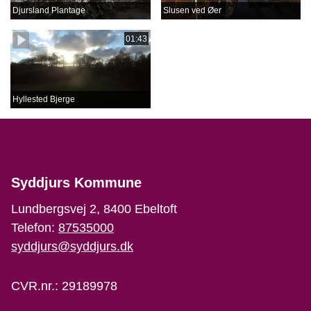
Djursland Plantage
Slusen ved Øer
01:43
Hyllested Bjerge
Syddjurs Kommune
Lundbergsvej 2, 8400 Ebeltoft
Telefon:
87535000
syddjurs@syddjurs.dk
CVR.nr.: 29189978