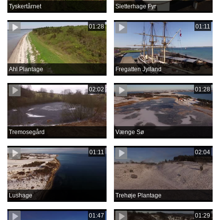
Tyskertårnet
Sletterhage Fyr
01:28
01:11
Ahl Plantage
Fregatten Jylland
02:02
01:28
Tremosegård
Vænge Sø
01:11
02:04
Lushage
Trehøje Plantage
01:47
01:29