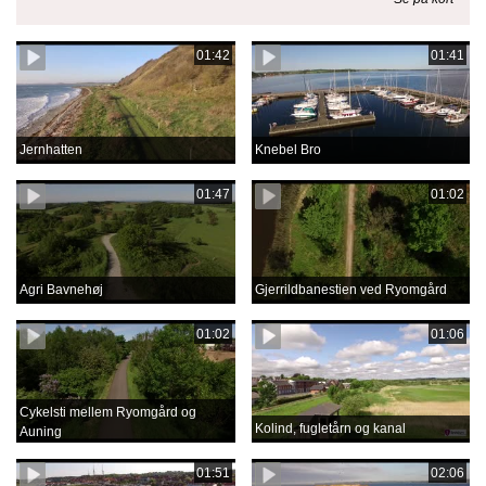
01:42
01:41
Jernhatten
Knebel Bro
01:47
01:02
Agri Bavnehøj
Gjerrildbanestien ved Ryomgård
01:02
01:06
Cykelsti mellem Ryomgård og
Kolind, fugletårn og kanal
Auning
01:51
02:06