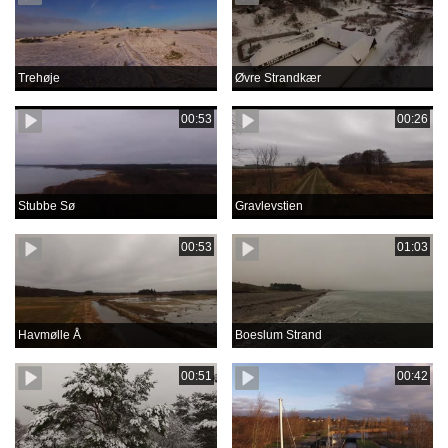
Trehøje
Øvre Strandkær
00:53
00:26
Stubbe Sø
Gravlevstien
00:53
01:03
Havmølle Å
Boeslum Strand
00:51
00:42