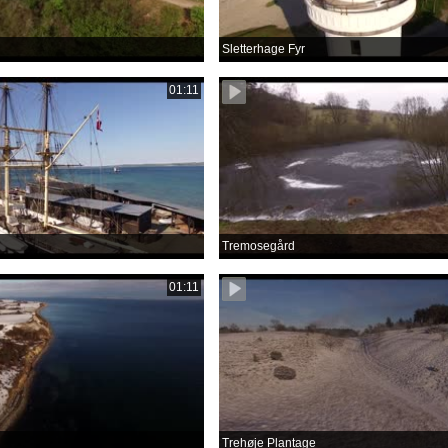
Sletterhage Fyr
01:11
Tremosegård
01:11
Trehøje Plantage