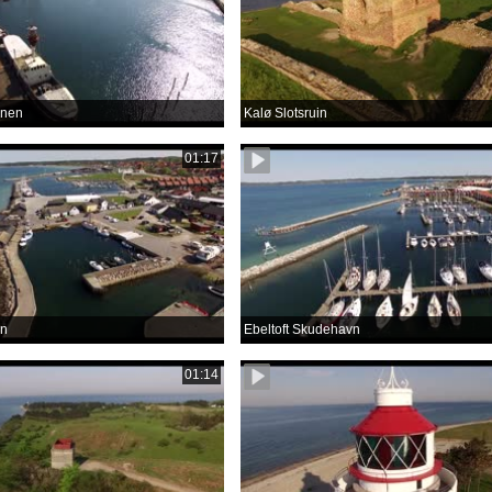
vnen
Kalø Slotsruin
01:17
en
Ebeltoft Skudehavn
01:14