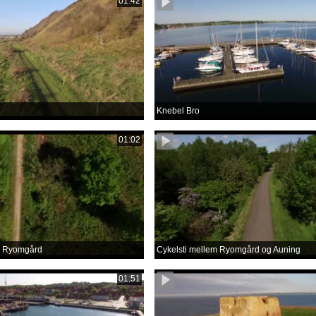
01:42
Knebel Bro
01:02
ed Ryomgård
Cykelsti mellem Ryomgård og Auning
01:51