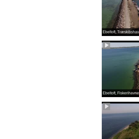
Ebeltoft, Træskibsha
Ebeltoft, Fiskerihavn