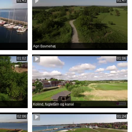
01:41
01:47
Agri Bavnehøj
01:02
01:06
Kolind, fugletårn og kanal
02:06
01:24