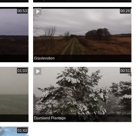
00:53
00:26
Gravlevstien
01:03
00:51
Djursland Plantage
01:43