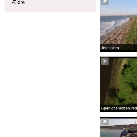
Ældre
Jernhatten
Gjerrildbanestien v