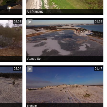
Ahl Plantage
02:02
01:28
Vænge Sø
02:04
01:47
Trehøje