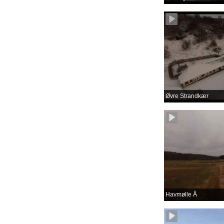
Øvre Strandkær
Havmølle Å