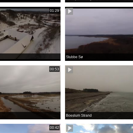
01:29
Stubbe Sø
00:53
Boeslum Strand
00:42