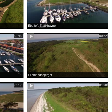
Ebeltoft, Trafikhavnen
01:49
00:52
Ellemandsbjerget
01:00
01:28