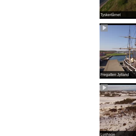
Tyskertårnet
Fregatten Jylland
Lushage