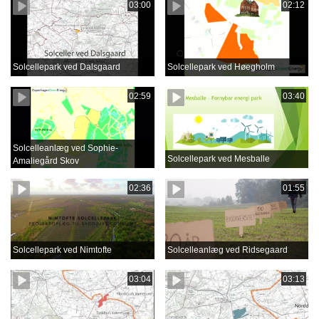
03:00
02:12
Solcellepark ved Dalsgaard
Solcellepark ved Høegholm
02:59
03:40
Solcelleanlæg ved Sophie-
Solcellepark ved Mesballe
Amaliegård Skov
02:36
01:55
Solcellepark ved Nimtofte
Solcelleanlæg ved Ridsegaard
03:04
03:13