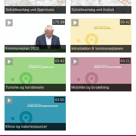
Solcelleanlæg ved Bjørnholm
Solcelleanlæg ved Kolind
175:39
05:42
Kommuneplan 2020
Introduktion til kommuneplanen
03:42
03:21
Turisme og handelseliv
Mobilitet og bosætning
03:50
Klima og naturressourcer