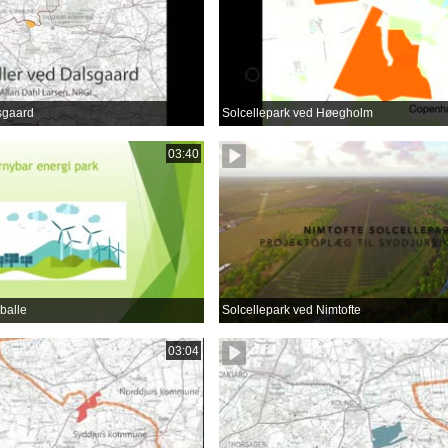
sgaard
Solcellepark ved Høegholm
03:40
balle
Solcellepark ved Nimtofte
03:04