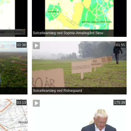
Solcelleanlæg ved Sophie-Amaliegård Skov
02:36
01:55
Solcelleanlæg ved Ridsegaard
03:13
175:39