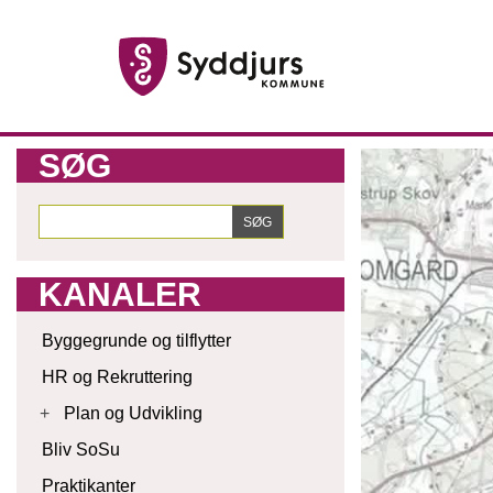
SØG
KANALER
Byggegrunde og tilflytter
HR og Rekruttering
+
Plan og Udvikling
Bliv SoSu
Praktikanter