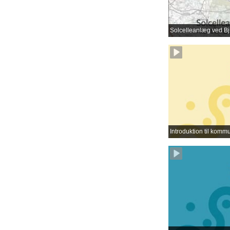
Solcelleanlæg ved B
Introduktion til kom