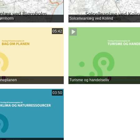
jørnholm
Solcelleanlæg ved Kolind
05:42
muneplanen
Turisme og handelseliv
03:50