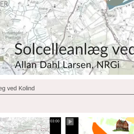
æg ved Kolind
03:00