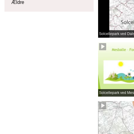
Ældre
Solcellepark ved Dal
Solcellepark ved Mes