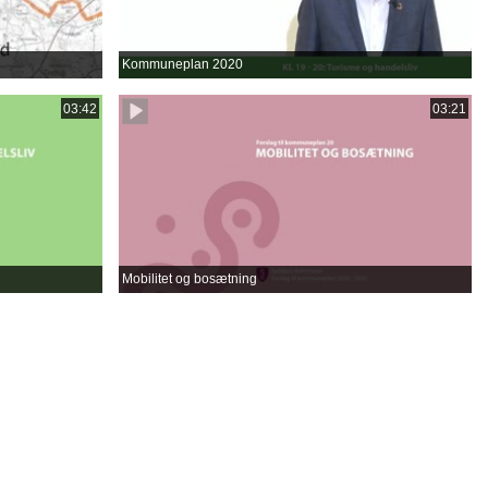
Kommuneplan 2020
03:42
03:21
Mobilitet og bosætning