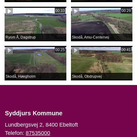
00:33
00:29
Ryom Å, Dagstrup
Skodå, Amu-Centervej
00:25
00:41
Skodå, Høegholm
Skodå, Obdrupvej
Syddjurs Kommune
Lundbergsvej 2, 8400 Ebeltoft
Telefon:
87535000