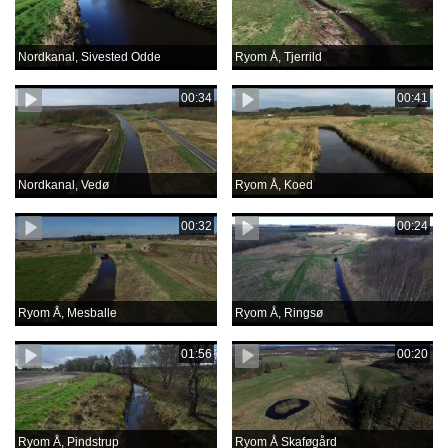
Nordkanal, Sivested Odde
Ryom Å, Tjerrild
00:34
00:41
Nordkanal, Vedø
Ryom Å, Koed
00:32
00:24
Ryom Å, Mesballe
Ryom Å, Ringsø
01:56
00:20
Ryom Å, Pindstrup
Ryom Å Skaføgård