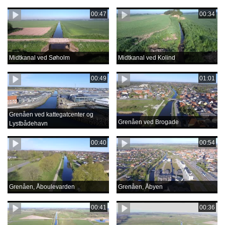
00:47
00:34
Midtkanal ved Søholm
Midtkanal ved Kolind
00:49
01:01
Grenåen ved kattegatcenter og
Grenåen ved Brogade
Lystbådehavn
00:40
00:54
Grenåen, Åboulevarden
Grenåen, Åbyen
00:41
00:36