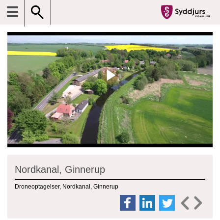
☰
Nordkanal, Ginnerup
Droneoptagelser, Nordkanal, Ginnerup