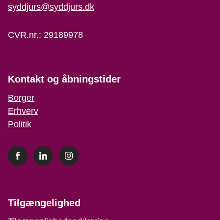
syddjurs@syddjurs.dk
CVR.nr.: 29189978
Kontakt og åbningstider
Borger
Erhverv
Politik
Tilgængelighed