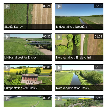
00:24
00:38
Skodå, Kærby
Midtkanal ved Næsgård
00:37
01:08
Midtkanal vest for Enslev
Nordkanal ved Enslevgård
01:08
00:55
Pumpestation ved Enslev
Nordkanal vest for Enslev
00:44
00:48