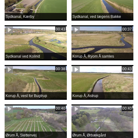
Sydkanal, Kærby
Sydkanal, ved lægens Bakke
00:43
00:37
Sydkanal ved Kolind
Korup Å, Ryom Å samles
00:38
00:43
Korup Å, vest for Bugtrup
Korup Å, Astrup
00:40
00:40
Ørum Å, Slettenvej
Ørum Å, Ørbækgård