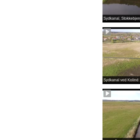
Sydkanal, Stokkebjer
Sydkanal ved Kolind