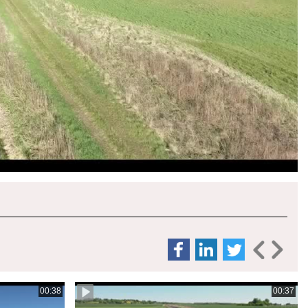
00:38
00:37