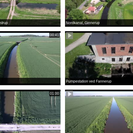
strup
Nordkanal, Ginnerup
00:41
Pumpestation ved Fannerup
01:00