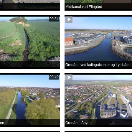
Midtkanal ved Ellegård
00:34
Grenåen ved kattegatcenter og Lystbåde
00:40
den
Grenåen, Åbyen