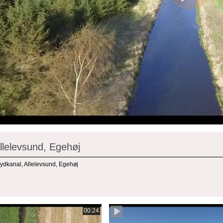
llelevsund, Egehøj
ydkanal, Allelevsund, Egehøj
00:24