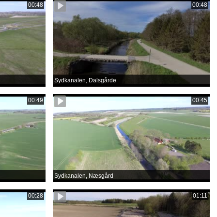
00:48
00:48
Sydkanalen, Dalsgårde
00:49
00:45
Sydkanalen, Næsgård
00:28
01:11