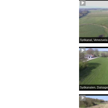
Sydkanal, Venezuela
Sydkanalen, Dalsage