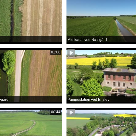
Midtkanal ved Næsgård
01:08
vgård
Pumpestation ved Enslev
00:44