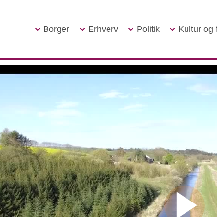
Borger
Erhverv
Politik
Kultur og f