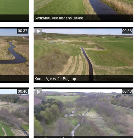
Sydkanal, ved lægens Bakke
00:37
00:38
Korup Å, vest for Bugtrup
00:40
00:40