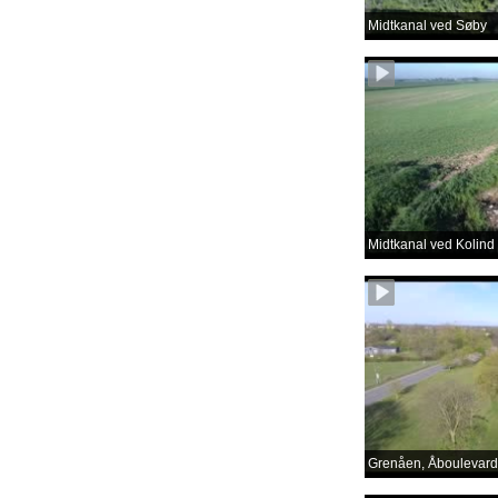
Midtkanal ved Søby
Midtkanal ved Kolind
Grenåen, Åboulevar