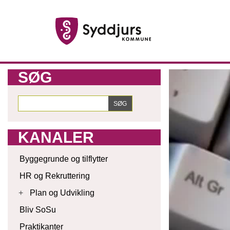
SØG
KANALER
Byggegrunde og tilflytter
HR og Rekruttering
+
Plan og Udvikling
Bliv SoSu
Praktikanter