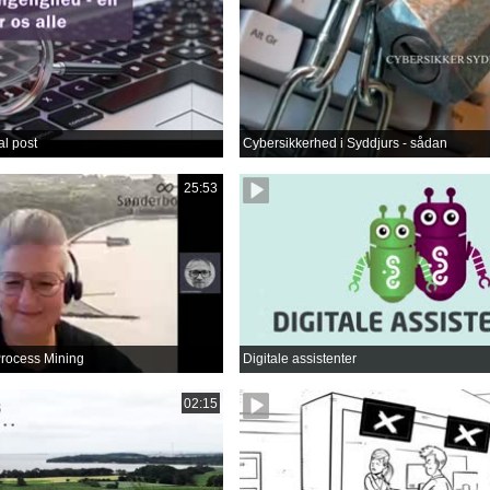
al post
Cybersikkerhed i Syddjurs - sådan
25:53
 Process Mining
Digitale assistenter
02:15