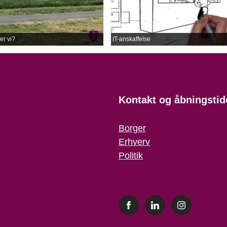
er vi?
IT-anskaffelse
Kontakt og åbningstid
Borger
Erhverv
Politik