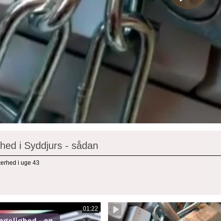
hed i Syddjurs - sådan
erhed i uge 43
01:22