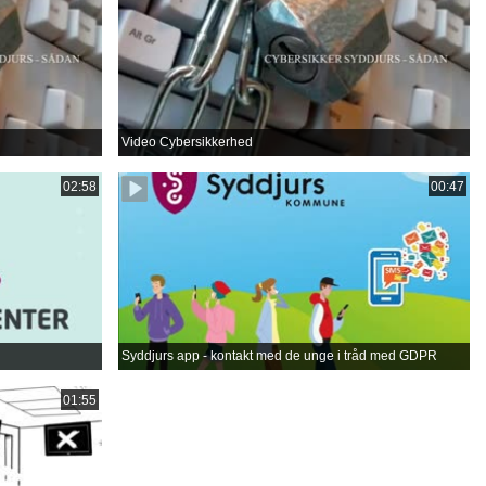
Video Cybersikkerhed
02:58
00:47
Syddjurs app - kontakt med de unge i tråd med GDPR
01:55