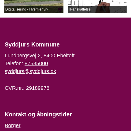
Digitalisering - Hvem er vi?
IT-anskaffelse
Syddjurs Kommune
Lundbergsvej 2, 8400 Ebeltoft
Telefon:
87535000
syddjurs@syddjurs.dk
CVR.nr.: 29189978
Kontakt og åbningstider
Borger