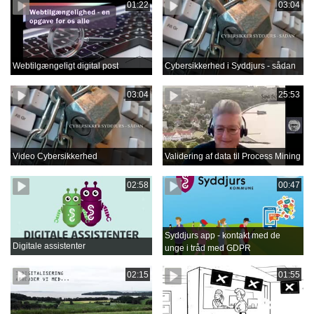
01:22
03:04
Webtilgængeligt digital post
Cybersikkerhed i Syddjurs - sådan
03:04
25:53
Video Cybersikkerhed
Validering af data til Process Mining
02:58
00:47
Syddjurs app - kontakt med de
Digitale assistenter
unge i tråd med GDPR
02:15
01:55