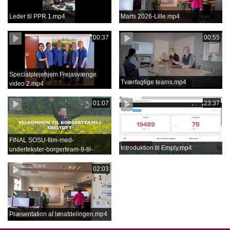
Leder til PPR 1.mp4
Marts 2026-Lille.mp4
00:37
00:55
Specialplejehjem Frejasvænge
Tværfaglige teams.mp4
video 2.mp4
01:07
23:37
FINAL SOSU-film-med-
Introduktion til Emply.mp4
undertekster-borgerteam-9-til-
jobmesse-den-24.-september-
2025.mp4
02:03
Præsentation af lønafdelingen.mp4