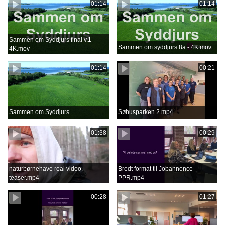
01:14
01:14
Sammen om Syddjurs final v.1 -
Sammen om syddjurs 8a - 4K.mov
4K.mov
01:14
00:21
Sammen om Syddjurs
Søhusparken 2.mp4
01:38
00:29
naturbørnehave real video,
Bredt format til Jobannonce
teaser.mp4
PPR.mp4
00:28
01:27