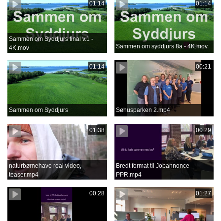
01:14
01:14
Sammen om Syddjurs final v.1 -
Sammen om syddjurs 8a - 4K.mov
4K.mov
01:14
00:21
Sammen om Syddjurs
Søhusparken 2.mp4
01:38
00:29
naturbørnehave real video,
Bredt format til Jobannonce
teaser.mp4
PPR.mp4
00:28
01:27