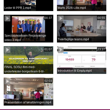
Leder til PPR 1.mp4
Marts 2026-Lille.mp4
00:37
00:55
Specialplejehjem Frejasvænge
Tværfaglige teams.mp4
video 2.mp4
01:07
23:37
FINAL SOSU-film-med-
Introduktion til Emply.mp4
undertekster-borgerteam-9-til-
jobmesse-den-24.-september-
2025.mp4
02:03
Præsentation af lønafdelingen.mp4