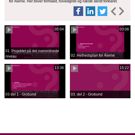
for Ålerne. Her bliver formålet, hovedgreb og næste skridt forklaret.
05:04
03:08
01. Projektet på det overordnede
02. Helhedsplan for Ålerne
niveau
13:36
15:22
03 del 1 - Grobund
03. del 2 - Grobund