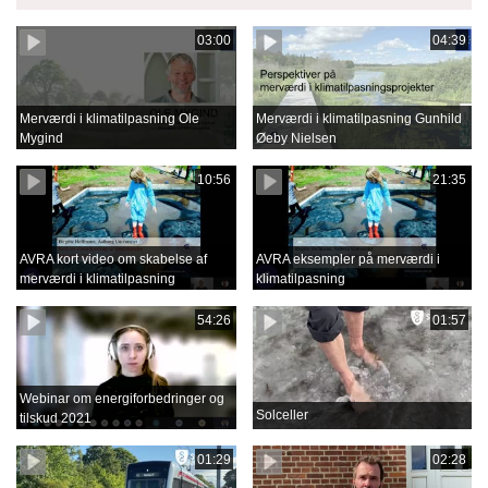
03:00
04:39
Merværdi i klimatilpasning Ole
Merværdi i klimatilpasning Gunhild
Mygind
Øeby Nielsen
10:56
21:35
AVRA kort video om skabelse af
AVRA eksempler på merværdi i
merværdi i klimatilpasning
klimatilpasning
54:26
01:57
Webinar om energiforbedringer og
Solceller
tilskud 2021
01:29
02:28