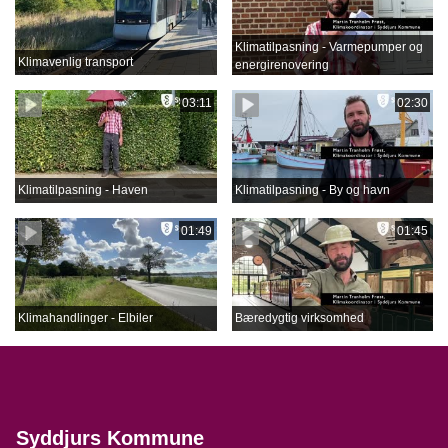
Klimatilpasning - Varmepumper og
Klimavenlig transport
energirenovering
03:11
02:30
Klimatilpasning - Haven
Klimatilpasning - By og havn
01:49
01:45
Klimahandlinger - Elbiler
Bæredygtig virksomhed
Syddjurs Kommune