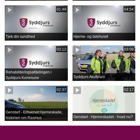
01:49
04:54
Tjek din sundhed
Hjerne- og talehuset
03:12
03:09
Rehabiliteringsafdelingen i
Syddjurs Akutteam
Syddjurs Kommune
02:37
02:17
Genstart - Erhvervet hjerneskade,
Genstart - Hjerneskadet - hvad nu?
historien om Rasmus