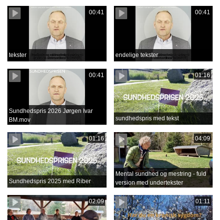
00:41
00:41
tekster
endelige tekster
00:41
01:16
Sundhedspris 2026 Jørgen Ivar
sundhedspris med tekst
BM.mov
01:16
04:09
Mental sundhed og mestring - fuld
Sundhedspris 2025 med Riber
version med undertekster
02:09
01:11