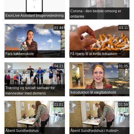
Corona - den bedste omsorg er
ExorLive Assistant brugervejledning
omtanke
01:44
03:11
Fars køkkenskole
Få hjælp til at kvitte tobakken
04:21
01:05
Træning og socialt samvær for
Introduktion til vægttabshold
mennesker med demens
01:01
01:59
Åbent Sundhedshus
Åbent Sundhedshus i Kolind+