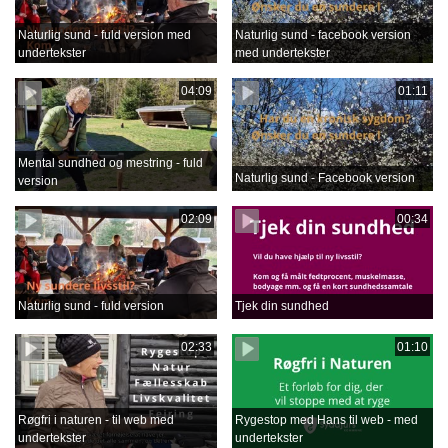
Naturlig sund - fuld version med
Naturlig sund - facebook version
undertekster
med undertekster
04:09
01:11
Mental sundhed og mestring - fuld
Naturlig sund - Facebook version
version
02:09
00:34
Naturlig sund - fuld version
Tjek din sundhed
02:33
01:10
Røgfri i naturen - til web med
Rygestop med Hans til web - med
undertekster
undertekster