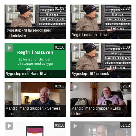
01:08
02:33
Rygestop - til facebook med
Røgfri i naturen - til web
undertekster
01:10
01:08
Rygestop med Hans til web
Rygestop - til facebook
02:02
02:10
Mand til mand gruppen - Gerners
Mand til mand gruppen - Eriks
historie
historie
03:16
01:12