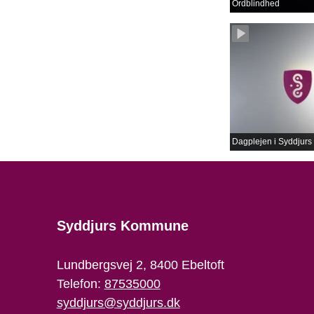
Ordblindhed
Dagplejen i Syddju
Syddjurs Kommune
Lundbergsvej 2, 8400 Ebeltoft
Telefon:
87535000
syddjurs@syddjurs.dk