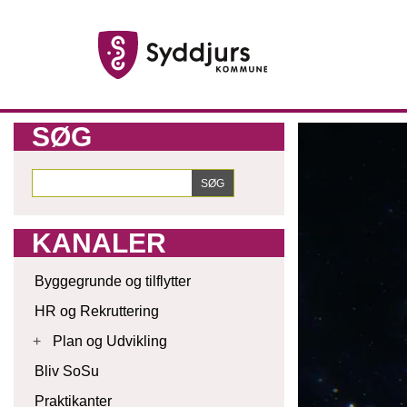
SØG
KANALER
Byggegrunde og tilflytter
HR og Rekruttering
+
Plan og Udvikling
Bliv SoSu
Praktikanter