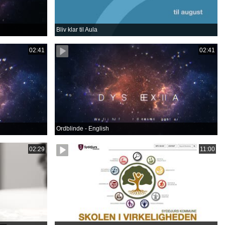
Bliv klar til Aula
02:41
02:41
Ordblinde - English
02:29
11:00