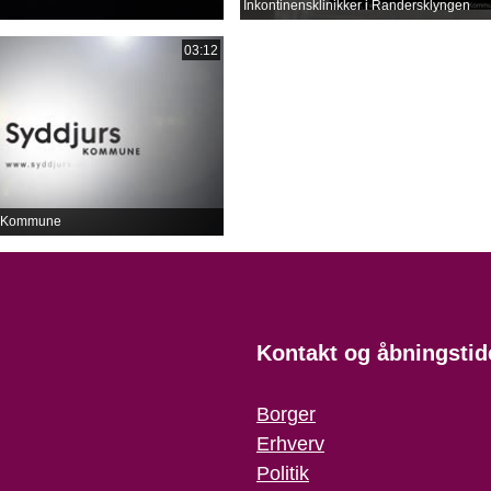
Inkontinensklinikker i Randersklyngen
03:12
rs Kommune
Kontakt og åbningstid
Borger
Erhverv
Politik