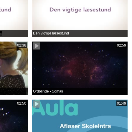
Den vigtige læsestund
02:38
02:59
Ordblinde - Somali
02:50
01:49