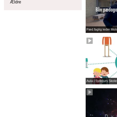
Ældre
Pæd.faglig leder Mo
Aula i Syddjurs Skole