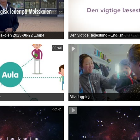
lsskolen 2025-08-22 1.mp4
Den vigtige læsestund - English
01:40
r
Bliv dagplejer
02:41