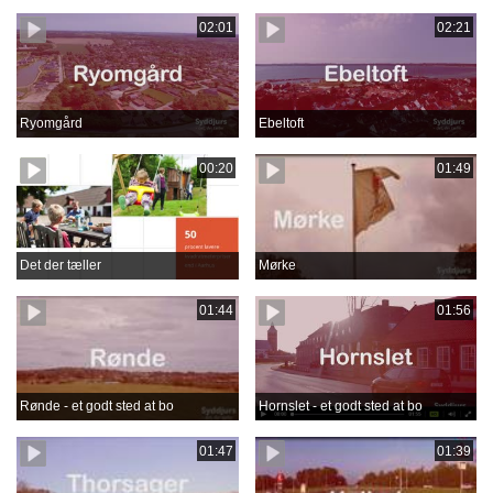
02:01
02:21
Ryomgård
Ebeltoft
00:20
01:49
Det der tæller
Mørke
01:44
01:56
Rønde - et godt sted at bo
Hornslet - et godt sted at bo
01:47
01:39