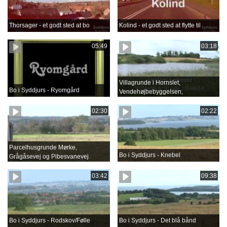
Thorsager - et godt sted at bo
Kolind - et godt sted at flytte til
05:49
03:18
Villagrunde i Hornslet,
Bo i Syddjurs - Ryomgård
Vendehøjbebyggelsen,
Holgersmindevej
02:30
02:22
Parcelhusgrunde Mørke,
Bo i Syddjurs - Knebel
Grågåsevej og Pibesvanevej
03:42
09:38
Bo i Syddjurs - Rodskov/Følle
Bo i Syddjurs - Det blå bånd