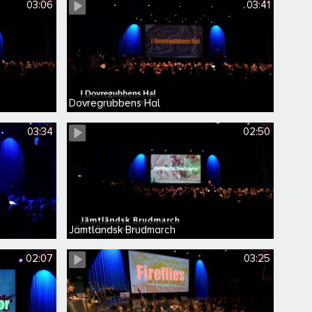
03:06
03:41
Dovregrubbens Hal
03:34
02:50
Jämtländsk Brudmarch
02:07
03:25