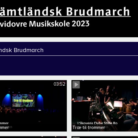
ndsk Brudmarch
03:52
ommer
Træ til trommer