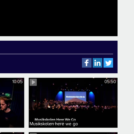
10:05
05:50
Musikskolen here we go