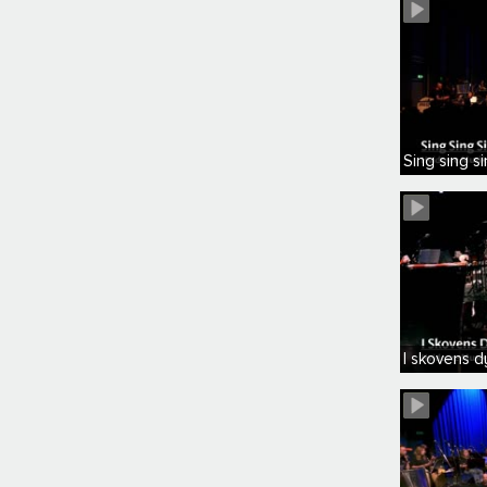
Sing sing s
I skovens d