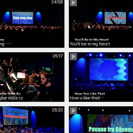
04:58
ing
You'll be in my heart
05:17
ybe stille ro
How u like that
05:33