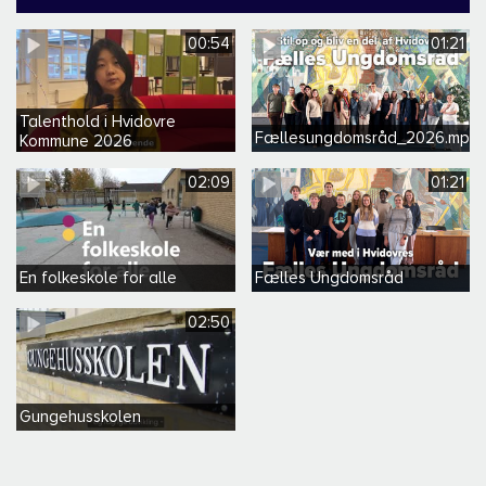
00:54
01:21
Talenthold i Hvidovre
Fællesungdomsråd_2026.mp4
Kommune 2026
02:09
01:21
En folkeskole for alle
Fælles Ungdomsråd
02:50
Gungehusskolen