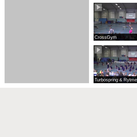
CrossGym
Turbospring & Rytme