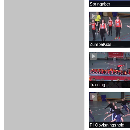
Springaber
ZumbaKids
Træning
PI Opvisningshold