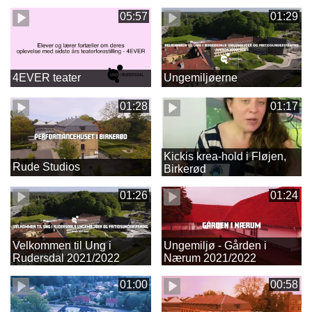
05:57
01:29
4EVER teater
Ungemiljøerne
01:28
01:17
Kickis krea-hold i Fløjen,
Rude Studios
Birkerød
01:26
01:24
Velkommen til Ung i
Ungemiljø - Gården i
Rudersdal 2021/2022
Nærum 2021/2022
01:00
00:58