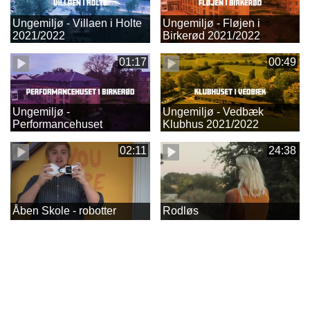
Ungemiljø - Villaen i Holte
Ungemiljø - Fløjen i
2021/2022
Birkerød 2021/2022
01:17
00:49
Ungemiljø -
Ungemiljø - Vedbæk
Performancehuset
Klubhus 2021/2022
2021/2022
02:11
24:38
Åben Skole - robotter
Rodløs