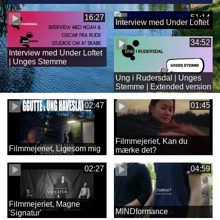
16:27
51:14
Interview med Under Loftet
34:52
Interview med Under Loftet
| Unges Stemme
Ung i Rudersdal | Unges
Stemme | Extended version
02:47
01:45
Filmmejeriet, Kan du
Filmmejeriet, Ligesom mig
mærke det?
02:27
04:59
Filmmejeriet, Magne
MINDformance
'Signatur'