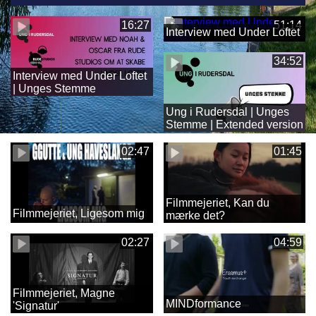
16:27
51:14
Interview med Under Loftet
34:52
Interview med Under Loftet
| Unges Stemme
Ung i Rudersdal | Unges
Stemme | Extended version
02:47
01:45
Filmmejeriet, Kan du
Filmmejeriet, Ligesom mig
mærke det?
02:27
04:59
Filmmejeriet, Magne
MINDformance
'Signatur'