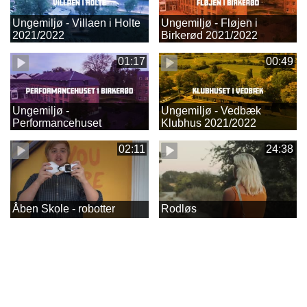
Ungemiljø - Villaen i Holte
Ungemiljø - Fløjen i
2021/2022
Birkerød 2021/2022
01:17
00:49
Ungemiljø -
Ungemiljø - Vedbæk
Performancehuset
Klubhus 2021/2022
2021/2022
02:11
24:38
Åben Skole - robotter
Rodløs