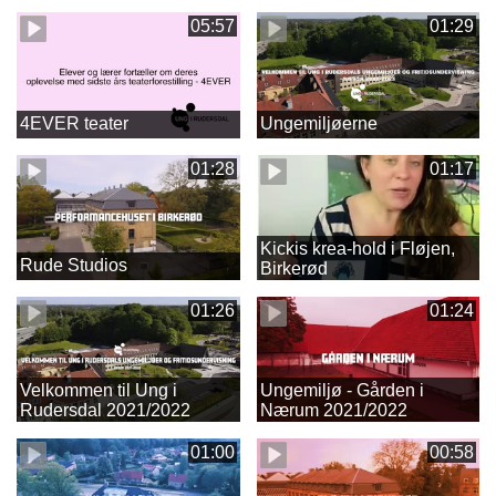
05:57
01:29
4EVER teater
Ungemiljøerne
01:28
01:17
Kickis krea-hold i Fløjen,
Rude Studios
Birkerød
01:26
01:24
Velkommen til Ung i
Ungemiljø - Gården i
Rudersdal 2021/2022
Nærum 2021/2022
01:00
00:58