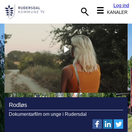
Log ind
☰
KANALER
Rodløs
Dokumentarfilm om unge i Rudersdal