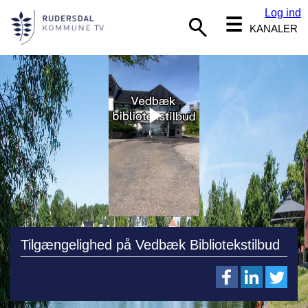
Log ind
☰
KANALER
Tilgængelighed på Vedbæk Bibliotekstilbud