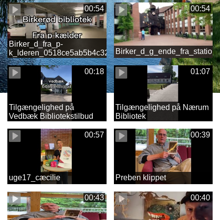
00:54
00:54
Birker_d_fra_p-
Birker_d_g_ende_fra_stati
k_lderen_0518ce5ab5b4c32d45eaed9536fa0ce4.MOV
00:18
01:07
Tilgængelighed på
Tilgængelighed på Nærum
Vedbæk Bibliotekstilbud
Bibliotek
00:57
00:39
uge17_cæcilie
Preben klippet
00:43
00:40