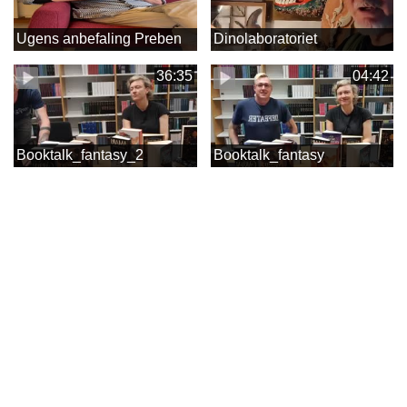
Ugens anbefaling Preben
Dinolaboratoriet
36:35
04:42
Booktalk_fantasy_2
Booktalk_fantasy