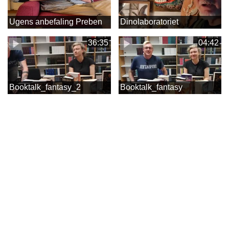
Ugens anbefaling Preben
Dinolaboratoriet
36:35
04:42
Booktalk_fantasy_2
Booktalk_fantasy