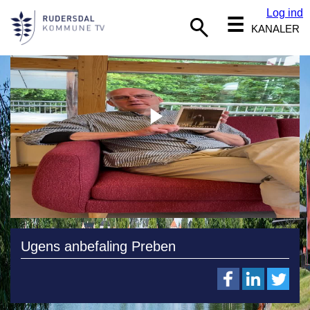
Log ind
☰
KANALER
Ugens anbefaling Preben