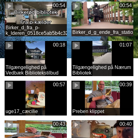
00:54
00:54
Birker_d_fra_p-
Birker_d_g_ende_fra_stati
k_lderen_0518ce5ab5b4c32d45eaed9536fa0ce4.MOV
00:18
01:07
Tilgængelighed på
Tilgængelighed på Nærum
Vedbæk Bibliotekstilbud
Bibliotek
00:57
00:39
uge17_cæcilie
Preben klippet
00:43
00:40