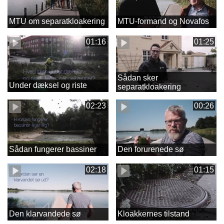
MTU om separatkloakering
MTU-formand og Novafos
01:16
01:25
Sådan sker
Under dæksel og riste
separatkloakering
02:23
00:26
Sådan fungerer bassiner
Den forurenede sø
02:18
01:15
Den klarvandede sø
Kloakkernes tilstand