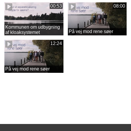
00:53
08:00
Kommunen om udbygning
På vej mod rene søer
af kloaksystemet
12:24
På vej mod rene søer