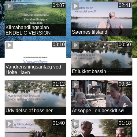
04:07
02:41
Klimahandlingsplan
Søernes tilstand
ENDELIG VERSION
03:10
00:50
Vandrensningsanlæg ved
Et lukket bassin
Holte Havn
01:12
00:34
Udvidelse af bassiner
At soppe i en beskidt sø
01:40
01:18