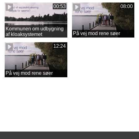
00:53
08:00
Kommunen om udbygning
På vej mod rene søer
af kloaksystemet
12:24
På vej mod rene søer