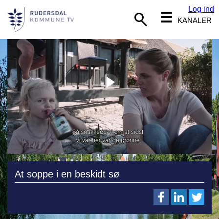
Log ind
☰
KANALER
At soppe i en beskidt sø