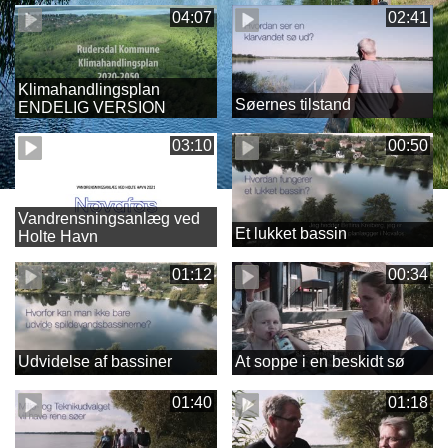
04:07
02:41
Klimahandlingsplan
Søernes tilstand
ENDELIG VERSION
03:10
00:50
Vandrensningsanlæg ved
Et lukket bassin
Holte Havn
01:12
00:34
Udvidelse af bassiner
At soppe i en beskidt sø
01:40
01:18