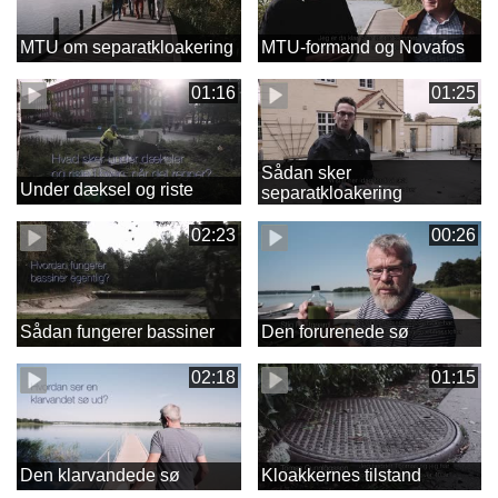
MTU om separatkloakering
MTU-formand og Novafos
01:16
01:25
Sådan sker
Under dæksel og riste
separatkloakering
02:23
00:26
Sådan fungerer bassiner
Den forurenede sø
02:18
01:15
Den klarvandede sø
Kloakkernes tilstand