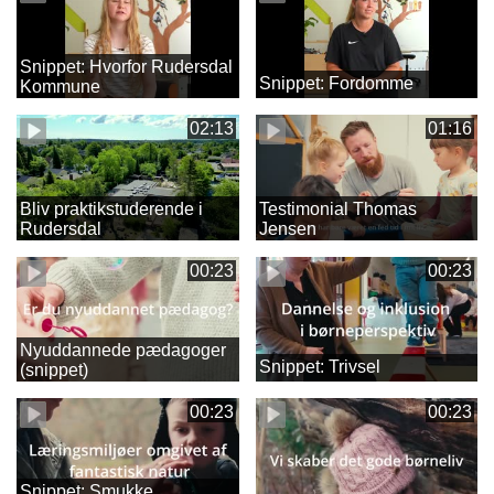
Snippet: Hvorfor Rudersdal
Snippet: Fordomme
Kommune
02:13
01:16
Bliv praktikstuderende i
Testimonial Thomas
Rudersdal
Jensen
00:23
00:23
Nyuddannede pædagoger
Snippet: Trivsel
(snippet)
00:23
00:23
Snippet: Smukke