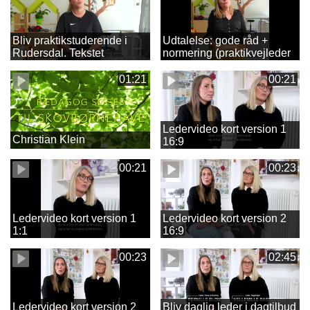
Bliv praktikstuderende i
Udtalelse: gode råd +
Rudersdal. Tekstet
normering (praktikvejleder
Malene) Tekstet
01:21
00:21
Ledervideo kort version 1
Christian Klein
16:9
00:21
00:23
Ledervideo kort version 1
Ledervideo kort version 2
1:1
16:9
00:23
02:45
Ledervideo kort version 2
Bliv daglig leder i dagtilbud