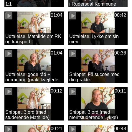
1:1
i Rudersdal Kommune
01:04
00:42
Udtalelse: Mathilde om RK
Udtalelse: Lykke om sin
og transport
merit
01:04
00:36
Udtalelse: gode råd +
Snippet: Få succes med
normering (praktikvejleder
din praktik
Malene)
00:12
00:11
Snippet: 3 ord (med
Snippet: 3 ord (med
studerende Mathilde)
meritstuderende Lykke)
00:21
00:48