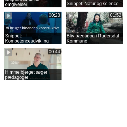
Snippet: Natur og science
omgivelser
00:23
01:52
Snippet:
Bliv pædagog i Rudersdal
Kompetenceudvikling
Kommune
00:44
Himmelbjerget søger
pædagoger