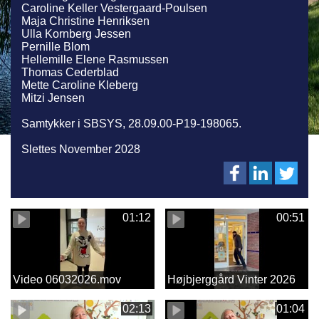
Caroline Keller Vestergaard-Poulsen
Maja Christine Henriksen
Ulla Kornberg Jessen
Pernille Blom
Hellemille Elene Rasmussen
Thomas Cederblad
Mette Caroline Kleberg
Mitzi Jensen
Samtykker i SBSYS, 28.09.00-P19-198065.
Slettes November 2028
01:12
00:51
Video 06032026.mov
Højbjerggård Vinter 2026
02:13
01:04