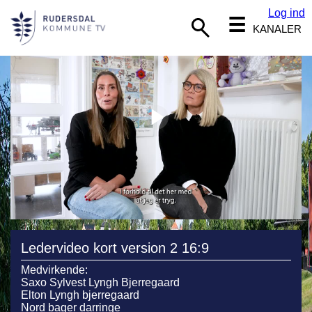
Log ind
☰
KANALER
Ledervideo kort version 2 16:9
Medvirkende:
Saxo Sylvest Lyngh Bjerregaard
Elton Lyngh bjerregaard
Nord bager darringe