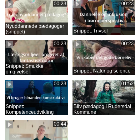
00:23
00:23
Nyuddannede pædagoger
Snippet: Trivsel
(snippet)
00:23
00:23
Snippet: Smukke
Snippet: Natur og science
omgivelser
00:23
01:52
Snippet:
Bliv pædagog i Rudersdal
Kompetenceudvikling
Kommune
00:44