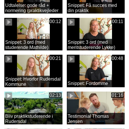
Udtalelse: gode råd +
Snippet: Få succes med
normering (praktikvejleder
din praktik
Malene)
00:12
00:11
Snippet: 3 ord (med
Snippet: 3 ord (med
studerende Mathilde)
meritstuderende Lykke)
00:21
00:48
Snippet: Hvorfor Rudersdal
Snippet: Fordomme
Kommune
02:13
01:16
Bliv praktikstuderende i
Testimonial Thomas
Rudersdal
Jensen