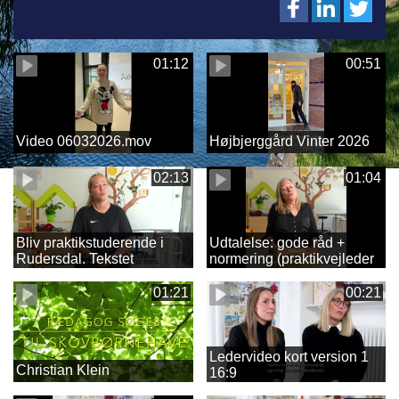
01:12
00:51
Video 06032026.mov
Højbjerggård Vinter 2026
02:13
01:04
Bliv praktikstuderende i
Udtalelse: gode råd +
Rudersdal. Tekstet
normering (praktikvejleder
Malene) Tekstet
01:21
00:21
Ledervideo kort version 1
Christian Klein
16:9