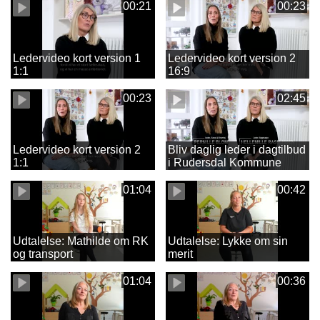
00:21
00:23
Ledervideo kort version 1
Ledervideo kort version 2
1:1
16:9
00:23
02:45
Ledervideo kort version 2
Bliv daglig leder i dagtilbud
1:1
i Rudersdal Kommune
01:04
00:42
Udtalelse: Mathilde om RK
Udtalelse: Lykke om sin
og transport
merit
01:04
00:36