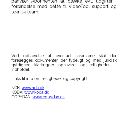
påhviler Abonnenten at dække evt. udgifter i
forbindelse med dette til VideoTool support og
teknisk team.
Ved ophævelse af eventuel karantæne skal der
forelægges dokumenter, der tydeligt og med juridisk
gyldighed klarlægger ophavsret og rettigheder til
indholdet.
Links til info om rettigheder og copyright:
NCB:
www.ncb.dk
KODA:
www.koda.dk
COPYDAN:
www.copydan.dk