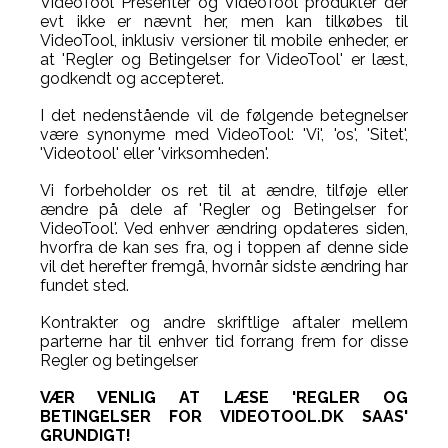
VideoTool Presenter og VideoTool produkter der
evt ikke er nævnt her, men kan tilkøbes til
VideoTool, inklusiv versioner til mobile enheder, er
at 'Regler og Betingelser for VideoTool' er læst,
godkendt og accepteret.
I det nedenstående vil de følgende betegnelser
være synonyme med VideoTool: 'Vi', 'os', 'Sitet',
'Videotool' eller 'virksomheden'.
Vi forbeholder os ret til at ændre, tilføje eller
ændre på dele af 'Regler og Betingelser for
VideoTool'. Ved enhver ændring opdateres siden,
hvorfra de kan ses fra, og i toppen af denne side
vil det herefter fremgå, hvornår sidste ændring har
fundet sted.
Kontrakter og andre skriftlige aftaler mellem
parterne har til enhver tid forrang frem for disse
Regler og betingelser
VÆR VENLIG AT LÆSE 'REGLER OG
BETINGELSER FOR VIDEOTOOL.DK SAAS'
GRUNDIGT!