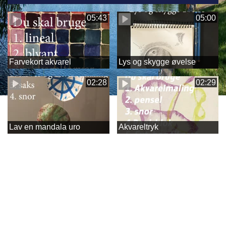
05:43
05:00
Farvekort akvarel
Lys og skygge øvelse
02:28
02:29
Lav en mandala uro
Akvareltryk