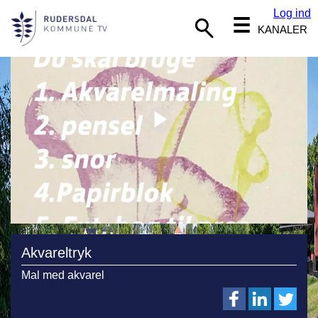
Log ind
☰
KANALER
Akvareltryk
Mal med akvarel