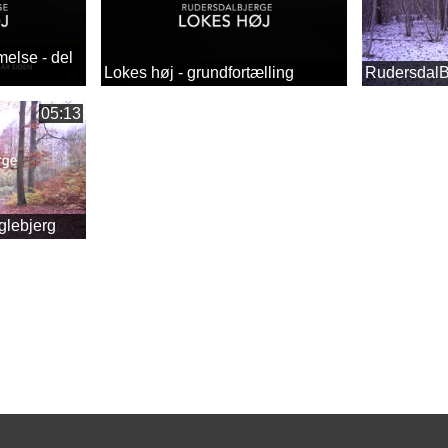
else - del
Lokes høj - grundfortælling
RudersdalB
05:13
glebjerg