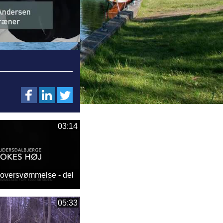
03:14
 oversvømmelse - del
05:33