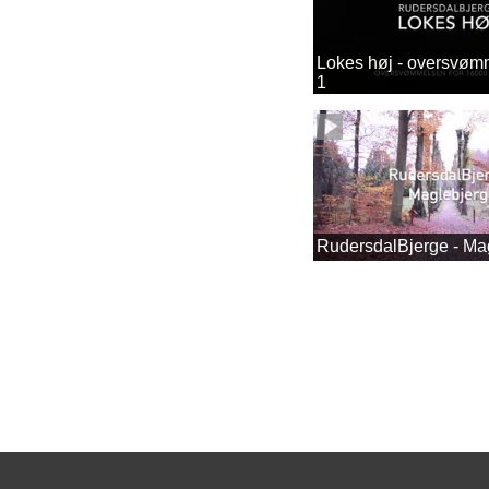
Lokes høj - oversvømm
1
RudersdalBjerge - Ma