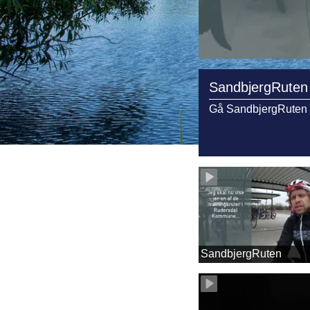
SandbjergRuten
Gå SandbjergRuten o
SandbjergRuten