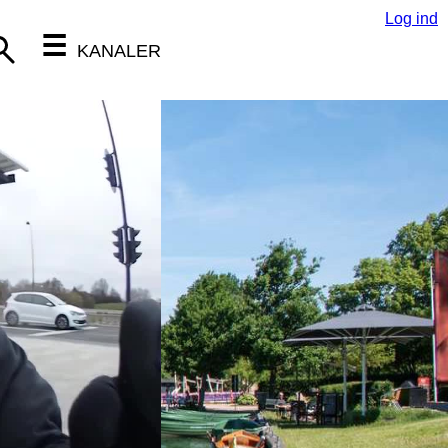
Log ind
☰
KANALER