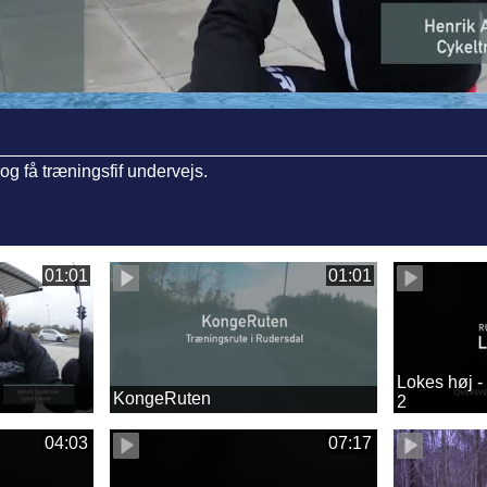
g få træningsfif undervejs.
01:01
01:01
Lokes høj -
KongeRuten
2
04:03
07:17